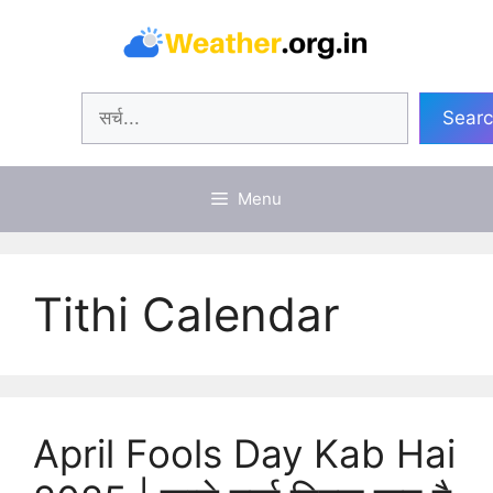
Skip
to
content
Search
Sear
Menu
Tithi Calendar
April Fools Day Kab Hai