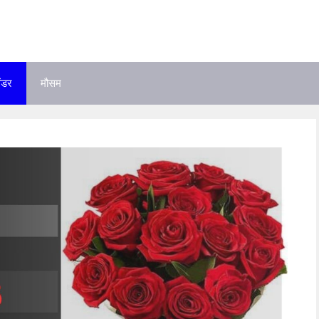
ेंडर
मौसम