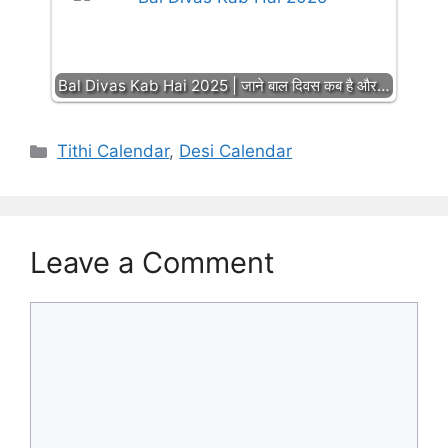
Bal Divas Kab Hai 2025 | जाने बाल दिवस कब है और…
Categories
Tithi Calendar
,
Desi Calendar
Leave a Comment
Comment